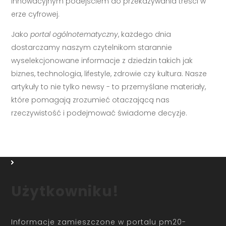
innowacyjnym podejściem do przekazywania treści w
erze cyfrowej.
Jako
portal ogólnotematyczny
, każdego dnia
dostarczamy naszym czytelnikom starannie
wyselekcjonowane informacje z dziedzin takich jak
biznes, technologia, lifestyle, zdrowie czy kultura. Nasze
artykuły to nie tylko newsy - to przemyślane materiały,
które pomagają zrozumieć otaczającą nas
rzeczywistość i podejmować świadome decyzje.
Użytkowniku!
Informacje zamieszczone w portalu pm20-