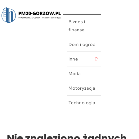
Biznes i
finanse
Dom i ogród
Inne
Moda
Motoryzacja
Technologia
Zdrowie i
uroda
Nie znaleziono żadnych