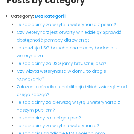
Posts by category
Category:
Bez kategorii
Ile zapłacimy za wizytę u weterynarza z psem?
Czy weterynarz jest otwarty w niedzielę? Sprawdź
dostępność pomocy dla zwierząt
Ile kosztuje USG brzucha psa – ceny badania u
weterynarza
Ile zapłacimy za USG jamy brzusznej psa?
Czy wizyta weterynarza w domu to drogie
rozwiązanie?
Założenie ośrodka rehabilitacji dzikich zwierząt – od
czego zacząć?
Ile zapłacimy za pierwszą wizytę u weterynarza z
naszym pupilem?
Ile zapłacimy za rentgen psa?
Ile zapłacimy za wizytę u weterynarza?
Ile zapłacisz za zdjęcie RTG swojego psa?