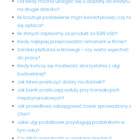
Od kiedy można ubiegać się o dopłatę do kredytu
na drugie dziecko?
Ile kosztuje postawienie myjni bezdotykowej i czy to
się opłaca?
Ile złotych zapłacimy za produkt za 6,99 USD?
Kiedy najlepiej przeprowadzić remanent w firmie?
Zarobki płytkarza w Norwegii – czy warto wyjechać
do pracy?
Kiedy kończy się możliwość skorzystania z ulgi
budowlanej?
Jak łatwo przeliczyć dolary na złotówki?
Jak banki przeliczają waluty przy transakcjach
międzynarodowych?
Jak prawidłowo zaksięgować towar sprowadzony z
Chin?
Jakie ulgi podatkowe przysługują podatnikom w
tym roku?
Czy KRUS przeszkodzi w uzyskaniu kredytu?