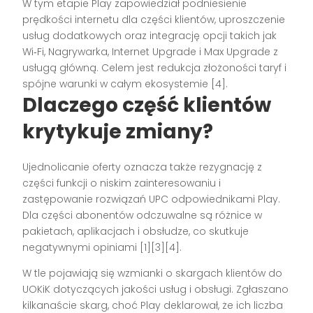
W tym etapie Play zapowiedział podniesienie
prędkości internetu dla części klientów, uproszczenie
usług dodatkowych oraz integrację opcji takich jak
Wi‑Fi, Nagrywarka, Internet Upgrade i Max Upgrade z
usługą główną. Celem jest redukcja złożoności taryf i
spójne warunki w całym ekosystemie [4].
Dlaczego część klientów
krytykuje zmiany?
Ujednolicanie oferty oznacza także rezygnację z
części funkcji o niskim zainteresowaniu i
zastępowanie rozwiązań UPC odpowiednikami Play.
Dla części abonentów odczuwalne są różnice w
pakietach, aplikacjach i obsłudze, co skutkuje
negatywnymi opiniami [1][3][4].
W tle pojawiają się wzmianki o skargach klientów do
UOKiK dotyczących jakości usług i obsługi. Zgłaszano
kilkanaście skarg, choć Play deklarował, że ich liczba