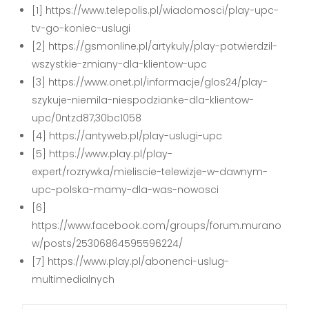
[1] https://www.telepolis.pl/wiadomosci/play-upc-
tv-go-koniec-uslugi
[2] https://gsmonline.pl/artykuly/play-potwierdzil-
wszystkie-zmiany-dla-klientow-upc
[3] https://www.onet.pl/informacje/glos24/play-
szykuje-niemila-niespodzianke-dla-klientow-
upc/0ntzd87,30bc1058
[4] https://antyweb.pl/play-uslugi-upc
[5] https://www.play.pl/play-
expert/rozrywka/mieliscie-telewizje-w-dawnym-
upc-polska-mamy-dla-was-nowosci
[6]
https://www.facebook.com/groups/forum.murano
w/posts/25306864595596224/
[7] https://www.play.pl/abonenci-uslug-
multimedialnych