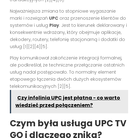
Najważniejsza zmiana to stopniowe wygaszanie
marki i rozwiązań
UPC
oraz przenoszenie klientów do
systemów i usług
Play
. Jest to kierunek deklarowany i
konsekwentnie wdrażany, który obejmuje aplikacje,
dekodery, routery, telefonię stacjonarną i dodatki do
usług [1][2][4][5].
Play komunikował zakończenie integracji formalnej,
ale podkreślał, że techniczne przełączanie ostatnich
usług nadal postępowało. To normalny element
etapowego łączenia dwóch dużych ekosystemów
telekomunikacyjnych [2][5].
Czy infolinia UPC jest płatna - co warto
wiedzieć przed połączeniem?
Czym była usługa UPC TV
GO i dlaczego znika?