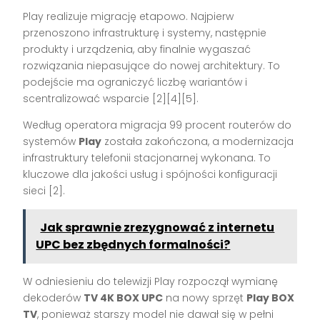
Play realizuje migrację etapowo. Najpierw
przenoszono infrastrukturę i systemy, następnie
produkty i urządzenia, aby finalnie wygaszać
rozwiązania niepasujące do nowej architektury. To
podejście ma ograniczyć liczbę wariantów i
scentralizować wsparcie [2][4][5].
Według operatora migracja 99 procent routerów do
systemów
Play
została zakończona, a modernizacja
infrastruktury telefonii stacjonarnej wykonana. To
kluczowe dla jakości usług i spójności konfiguracji
sieci [2].
Jak sprawnie zrezygnować z internetu
UPC bez zbędnych formalności?
W odniesieniu do telewizji Play rozpoczął wymianę
dekoderów
TV 4K BOX UPC
na nowy sprzęt
Play BOX
TV
, ponieważ starszy model nie dawał się w pełni