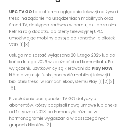
UPC TV GO
to platforma oglądania telewizji na żywo i
treści na żądanie na urządzeniach mobilnych oraz
Smart TV, dostępna zarówno w domu, jak i poza nim.
Pełniła rolę dodatku do oferty telewizyjnej UPC,
umożliwiając mobilny dostęp do kanałów i bibliotek
VOD [1][3].
Usługa ma zostać wyłączona 28 lutego 2025 lub do
końca lutego 2025 w zależności od komunikatu. Po
wyłączeniu użytkownicy są kierowani do
Play NOW
,
które przejmuje funkcjonalność mobilnej telewizji i
biblioteki treści w ramach ekosystemu Play [1][2][3]
[5].
Przedłużenie dostępności TV GO dotyczyło
abonentów, którzy podpisali nową umowę lub aneks
od 1 stycznia 2023, co tłumaczyło różnice w
harmonogramie wygaszania w poszczególnych
grupach klientów [3].