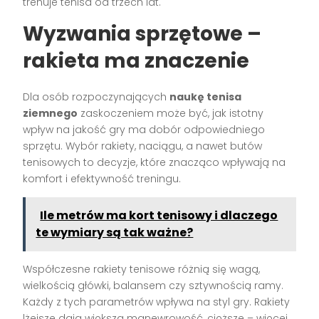
trenuje tenisa od trzech lat.
Wyzwania sprzętowe –
rakieta ma znaczenie
Dla osób rozpoczynających
naukę tenisa
ziemnego
zaskoczeniem może być, jak istotny
wpływ na jakość gry ma dobór odpowiedniego
sprzętu. Wybór rakiety, naciągu, a nawet butów
tenisowych to decyzje, które znacząco wpływają na
komfort i efektywność treningu.
Ile metrów ma kort tenisowy i dlaczego
te wymiary są tak ważne?
Współczesne rakiety tenisowe różnią się wagą,
wielkością główki, balansem czy sztywnością ramy.
Każdy z tych parametrów wpływa na styl gry. Rakiety
lżejsze dają większą manewrowość, cięższe – więcej