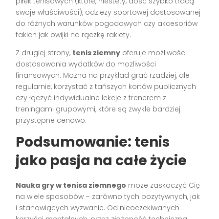
piłek tenisowych (które, niestety, dość szybko tracą
swoje właściwości), odzieży sportowej dostosowanej
do różnych warunków pogodowych czy akcesoriów
takich jak owijki na rączkę rakiety.
Z drugiej strony,
tenis ziemny
oferuje możliwości
dostosowania wydatków do możliwości
finansowych. Można na przykład grać rzadziej, ale
regularnie, korzystać z tańszych kortów publicznych
czy łączyć indywidualne lekcje z trenerem z
treningami grupowymi, które są zwykle bardziej
przystępne cenowo.
Podsumowanie: tenis
jako pasja na całe życie
Nauka gry w tenisa ziemnego
może zaskoczyć Cię
na wiele sposobów – zarówno tych pozytywnych, jak
i stanowiących wyzwanie. Od nieoczekiwanych
korzyści mentalnych, przez złożoność techniczną,