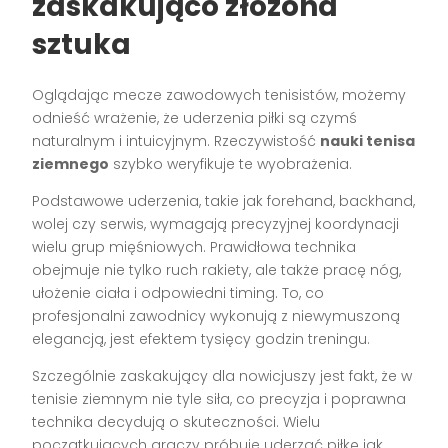
zaskakująco złożona
sztuka
Oglądając mecze zawodowych tenisistów, możemy
odnieść wrażenie, że uderzenia piłki są czymś
naturalnym i intuicyjnym. Rzeczywistość
nauki tenisa
ziemnego
szybko weryfikuje te wyobrażenia.
Podstawowe uderzenia, takie jak forehand, backhand,
wolej czy serwis, wymagają precyzyjnej koordynacji
wielu grup mięśniowych. Prawidłowa technika
obejmuje nie tylko ruch rakiety, ale także pracę nóg,
ułożenie ciała i odpowiedni timing. To, co
profesjonalni zawodnicy wykonują z niewymuszoną
elegancją, jest efektem tysięcy godzin treningu.
Szczególnie zaskakujący dla nowicjuszy jest fakt, że w
tenisie ziemnym nie tyle siła, co precyzja i poprawna
technika decydują o skuteczności. Wielu
początkujących graczy próbuje uderzać piłkę jak