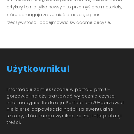
artykuły to nie tylko newsy - to przemyślane materiały,
które pomagają zrozumieć otaczającą nas
rzeczywistość i podejmować świadome decyzje.
Użytkowniku!
Informacje zamieszczone w portalu pm20-
gorzow.pl należy traktować wyłącznie czysto
informacyjnie. Redakcja Portalu pm20-gorzow.pl
nie bierze odpowiedzialności za ewentualne
szkody, które mogą wynikać ze złej interpretacji
treści.