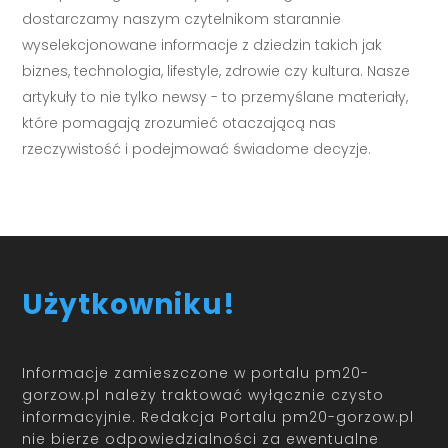
dostarczamy naszym czytelnikom starannie
wyselekcjonowane informacje z dziedzin takich jak
biznes, technologia, lifestyle, zdrowie czy kultura. Nasze
artykuły to nie tylko newsy - to przemyślane materiały,
które pomagają zrozumieć otaczającą nas
rzeczywistość i podejmować świadome decyzje.
Użytkowniku!
Informacje zamieszczone w portalu pm20-
gorzow.pl należy traktować wyłącznie czysto
informacyjnie. Redakcja Portalu pm20-gorzow.pl
nie bierze odpowiedzialności za ewentualne