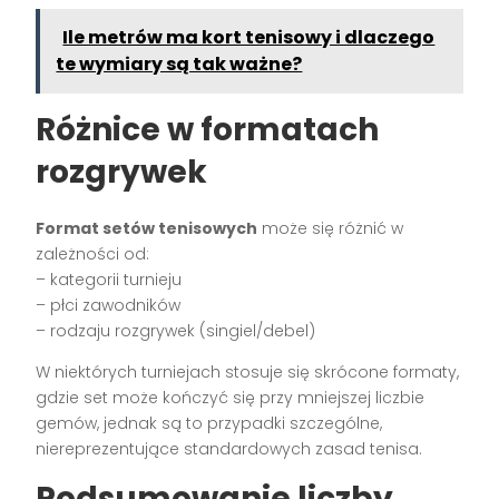
Ile metrów ma kort tenisowy i dlaczego
te wymiary są tak ważne?
Różnice w formatach
rozgrywek
Format setów tenisowych
może się różnić w
zależności od:
– kategorii turnieju
– płci zawodników
– rodzaju rozgrywek (singiel/debel)
W niektórych turniejach stosuje się skrócone formaty,
gdzie set może kończyć się przy mniejszej liczbie
gemów, jednak są to przypadki szczególne,
niereprezentujące standardowych zasad tenisa.
Podsumowanie liczby