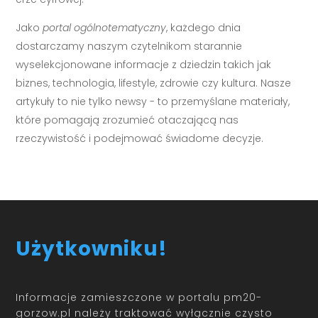
Jako
portal ogólnotematyczny
, każdego dnia
dostarczamy naszym czytelnikom starannie
wyselekcjonowane informacje z dziedzin takich jak
biznes, technologia, lifestyle, zdrowie czy kultura. Nasze
artykuły to nie tylko newsy - to przemyślane materiały,
które pomagają zrozumieć otaczającą nas
rzeczywistość i podejmować świadome decyzje.
Użytkowniku!
Informacje zamieszczone w portalu pm20-
gorzow.pl należy traktować wyłącznie czysto