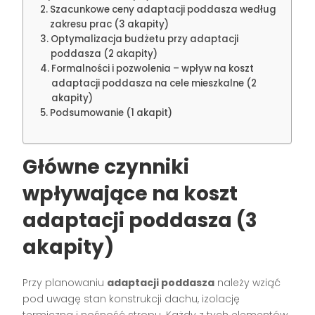
Szacunkowe ceny adaptacji poddasza według
zakresu prac (3 akapity)
Optymalizacja budżetu przy adaptacji
poddasza (2 akapity)
Formalności i pozwolenia – wpływ na koszt
adaptacji poddasza na cele mieszkalne (2
akapity)
Podsumowanie (1 akapit)
Główne czynniki
wpływające na
koszt
adaptacji poddasza
(3
akapity)
Przy planowaniu
adaptacji poddasza
należy wziąć
pod uwagę stan konstrukcji dachu, izolację
termiczną i nośność stropu. Każdy z tych elementów