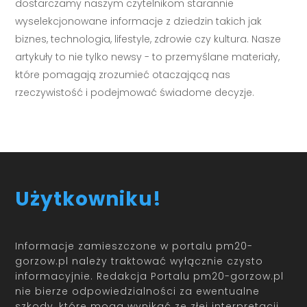
dostarczamy naszym czytelnikom starannie
wyselekcjonowane informacje z dziedzin takich jak
biznes, technologia, lifestyle, zdrowie czy kultura. Nasze
artykuły to nie tylko newsy - to przemyślane materiały,
które pomagają zrozumieć otaczającą nas
rzeczywistość i podejmować świadome decyzje.
Użytkowniku!
Informacje zamieszczone w portalu pm20-
gorzow.pl należy traktować wyłącznie czysto
informacyjnie. Redakcja Portalu pm20-gorzow.pl
nie bierze odpowiedzialności za ewentualne
szkody, które mogą wynikać ze złej interpretacji