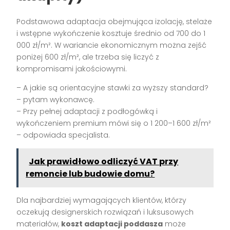
Podstawowa adaptacja obejmująca izolację, stelaże
i wstępne wykończenie kosztuje średnio od 700 do 1
000 zł/m². W wariancie ekonomicznym można zejść
poniżej 600 zł/m², ale trzeba się liczyć z
kompromisami jakościowymi.
– A jakie są orientacyjne stawki za wyższy standard?
– pytam wykonawcę.
– Przy pełnej adaptacji z podłogówką i
wykończeniem premium mówi się o 1 200–1 600 zł/m²
– odpowiada specjalista.
Jak prawidłowo odliczyć VAT przy
remoncie lub budowie domu?
Dla najbardziej wymagających klientów, którzy
oczekują designerskich rozwiązań i luksusowych
materiałów,
koszt adaptacji poddasza
może