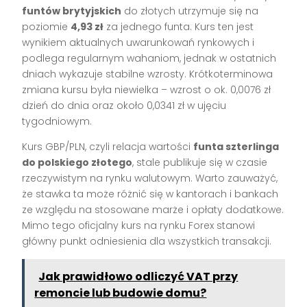
funtów brytyjskich
do złotych utrzymuje się na
poziomie
4,93 zł
za jednego funta. Kurs ten jest
wynikiem aktualnych uwarunkowań rynkowych i
podlega regularnym wahaniom, jednak w ostatnich
dniach wykazuje stabilne wzrosty. Krótkoterminowa
zmiana kursu była niewielka – wzrost o ok. 0,0076 zł
dzień do dnia oraz około 0,0341 zł w ujęciu
tygodniowym.
Kurs GBP/PLN, czyli relacja wartości
funta szterlinga
do polskiego złotego
, stale publikuje się w czasie
rzeczywistym na rynku walutowym. Warto zauważyć,
że stawka ta może różnić się w kantorach i bankach
ze względu na stosowane marże i opłaty dodatkowe.
Mimo tego oficjalny kurs na rynku Forex stanowi
główny punkt odniesienia dla wszystkich transakcji.
Jak prawidłowo odliczyć VAT przy
remoncie lub budowie domu?