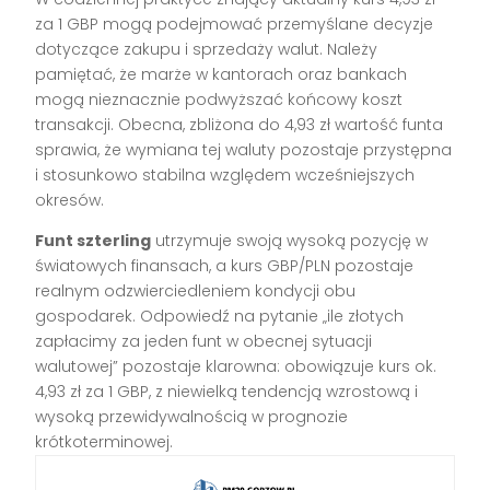
za 1 GBP mogą podejmować przemyślane decyzje
dotyczące zakupu i sprzedaży walut. Należy
pamiętać, że marże w kantorach oraz bankach
mogą nieznacznie podwyższać końcowy koszt
transakcji. Obecna, zbliżona do 4,93 zł wartość funta
sprawia, że wymiana tej waluty pozostaje przystępna
i stosunkowo stabilna względem wcześniejszych
okresów.
Funt szterling
utrzymuje swoją wysoką pozycję w
światowych finansach, a kurs GBP/PLN pozostaje
realnym odzwierciedleniem kondycji obu
gospodarek. Odpowiedź na pytanie „ile złotych
zapłacimy za jeden funt w obecnej sytuacji
walutowej” pozostaje klarowna: obowiązuje kurs ok.
4,93 zł za 1 GBP, z niewielką tendencją wzrostową i
wysoką przewidywalnością w prognozie
krótkoterminowej.