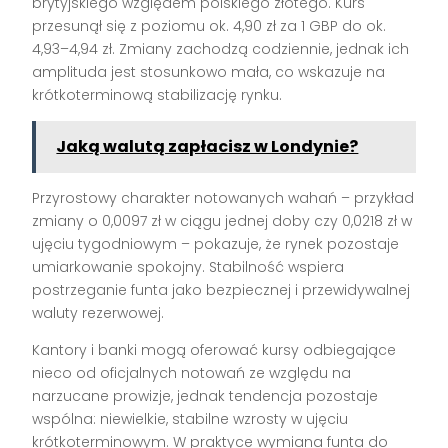
brytyjskiego względem polskiego złotego. Kurs
przesunął się z poziomu ok. 4,90 zł za 1 GBP do ok.
4,93–4,94 zł. Zmiany zachodzą codziennie, jednak ich
amplituda jest stosunkowo mała, co wskazuje na
krótkoterminową stabilizację rynku.
Jaką walutą zapłacisz w Londynie?
Przyrostowy charakter notowanych wahań – przykład
zmiany o 0,0097 zł w ciągu jednej doby czy 0,0218 zł w
ujęciu tygodniowym – pokazuje, że rynek pozostaje
umiarkowanie spokojny. Stabilność wspiera
postrzeganie funta jako bezpiecznej i przewidywalnej
waluty rezerwowej.
Kantory i banki mogą oferować kursy odbiegające
nieco od oficjalnych notowań ze względu na
narzucane prowizje, jednak tendencja pozostaje
wspólna: niewielkie, stabilne wzrosty w ujęciu
krótkoterminowym. W praktyce wymiana funta do