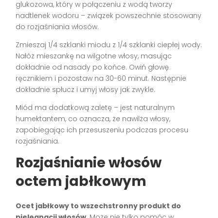
glukozowa, który w połączeniu z wodą tworzy
nadtlenek wodoru – związek powszechnie stosowany
do rozjaśniania włosów.
Zmieszaj 1/4 szklanki miodu z 1/4 szklanki ciepłej wody.
Nałóż mieszankę na wilgotne włosy, masując
dokładnie od nasady po końce. Owiń głowę
ręcznikiem i pozostaw na 30-60 minut. Następnie
dokładnie spłucz i umyj włosy jak zwykle.
Miód ma dodatkową zaletę – jest naturalnym
humektantem, co oznacza, że nawilża włosy,
zapobiegając ich przesuszeniu podczas procesu
rozjaśniania.
Rozjaśnianie włosów
octem jabłkowym
Ocet jabłkowy to wszechstronny produkt do
pielęgnacji włosów
. Może nie tylko pomóc w