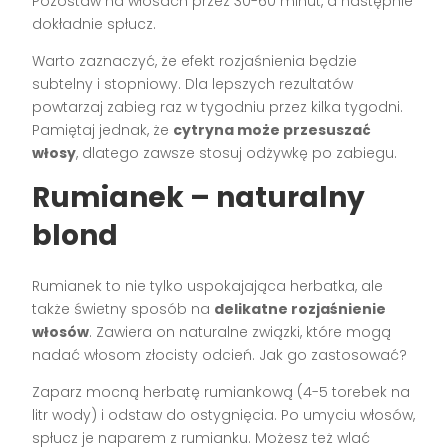
Pozostaw na włosach przez 30-60 minut, a następnie
dokładnie spłucz.
Warto zaznaczyć, że efekt rozjaśnienia będzie
subtelny i stopniowy. Dla lepszych rezultatów
powtarzaj zabieg raz w tygodniu przez kilka tygodni.
Pamiętaj jednak, że
cytryna może przesuszać
włosy
, dlatego zawsze stosuj odżywkę po zabiegu.
Rumianek – naturalny
blond
Rumianek to nie tylko uspokajająca herbatka, ale
także świetny sposób na
delikatne rozjaśnienie
włosów
. Zawiera on naturalne związki, które mogą
nadać włosom złocisty odcień. Jak go zastosować?
Zaparz mocną herbatę rumiankową (4-5 torebek na
litr wody) i odstaw do ostygnięcia. Po umyciu włosów,
spłucz je naparem z rumianku. Możesz też wlać