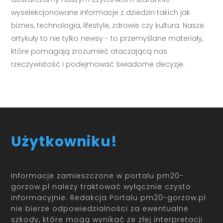
wyselekcjonowane informacje z dziedzin takich jak
biznes, technologia, lifestyle, zdrowie czy kultura. Nasze
artykuły to nie tylko newsy - to przemyślane materiały,
które pomagają zrozumieć otaczającą nas
rzeczywistość i podejmować świadome decyzje.
Użytkowniku!
Informacje zamieszczone w portalu pm20-
gorzow.pl należy traktować wyłącznie czysto
informacyjnie. Redakcja Portalu pm20-gorzow.pl
nie bierze odpowiedzialności za ewentualne
szkody, które mogą wynikać ze złej interpretacji