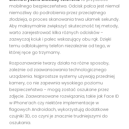
mobilnego bezpieczeństwa. Odcisk palca jest niemal
niemożliwy do podrobienia przez przeciętnego
złodzieja, a proces skanowania trwa ułamek sekundy.
Aby maksymalnie zwiększyć skuteczność tej metody,
warto zarejestrować kilka różnych odcisków –
zazwyczaj kciuk i palec wskazujący obu rąk. Dzięki
temu odblokujemy telefon niezależnie od tego, w
której ręce go trzymamy.
Rozpoznawanie twarzy działa na różne sposoby,
zależnie od zaawansowania technologicznego
urządzenia. Najprostsze systemy używają przedniej
kamery, co nie zapewnia wysokiego poziomu
bezpieczeństwa – mogą zostać oszukane przez
zdjęcie. Zaawansowane rozwiązania, takie jak Face ID
w iPhone’ach czy niektóre implementacje w
flagowych Androidach, wykorzystują dodatkowe
czujniki 3D, co czyni je znacznie trudniejszymi do
oszukania.