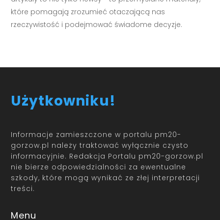
które pomagają zrozumieć otaczającą nas
rzeczywistość i podejmować świadome decyzje.
Użytkowniku!
Informacje zamieszczone w portalu pm20-
gorzow.pl należy traktować wyłącznie czysto
informacyjnie. Redakcja Portalu pm20-gorzow.pl
nie bierze odpowiedzialności za ewentualne
szkody, które mogą wynikać ze złej interpretacji
treści.
Menu