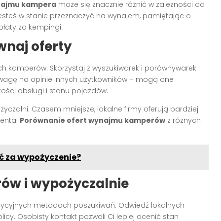
najmu kampera
może się znacznie różnić w zależności od
le jesteś w stanie przeznaczyć na wynajem, pamiętając o
płaty za kempingi.
wnaj oferty
ach kamperów. Skorzystaj z wyszukiwarek i porównywarek
 uwagę na opinie innych użytkowników – mogą one
ści obsługi i stanu pojazdów.
życzalni. Czasem mniejsze, lokalne firmy oferują bardziej
ienta.
Porównanie ofert wynajmu kamperów
z różnych
ić za wypożyczenie?
ów i wypożyczalnie
radycyjnych metodach poszukiwań. Odwiedź lokalnych
cy. Osobisty kontakt pozwoli Ci lepiej ocenić stan