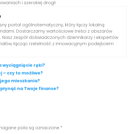
waniach i szerokiej drogi!
w
ny portal ogólnotematyczny, który łączy lokalną
endami. Dostarczamy wartościowe treści z obszarów
ltury. Nasz zespół doświadczonych dziennikarzy i ekspertów
iałów, łącząc rzetelność z innowacyjnym podejściem
a wyciągnięcie ręki?
 – czy to możliwe?
ojego mieszkania?
płynąć na Twoje finanse?
agane pola są oznaczone
*