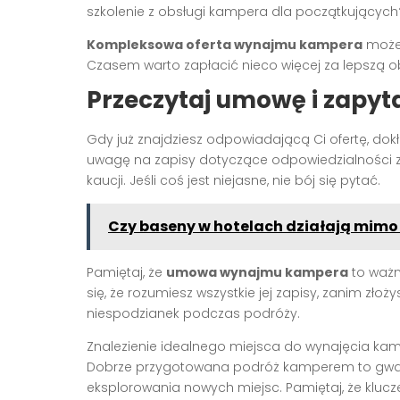
szkolenie z obsługi kampera dla początkując
Kompleksowa oferta wynajmu kampera
może 
Czasem warto zapłacić nieco więcej za lepszą o
Przeczytaj umowę i zapyta
Gdy już znajdziesz odpowiadającą Ci ofertę, do
uwagę na zapisy dotyczące odpowiedzialności za 
kaucji. Jeśli coś jest niejasne, nie bój się pytać.
Czy baseny w hotelach działają mimo
Pamiętaj, że
umowa wynajmu kampera
to ważn
się, że rozumiesz wszystkie jej zapisy, zanim zło
niespodzianek podczas podróży.
Znalezienie idealnego miejsca do wynajęcia kamp
Dobrze przygotowana podróż kamperem to gwa
eksplorowania nowych miejsc. Pamiętaj, że klucz