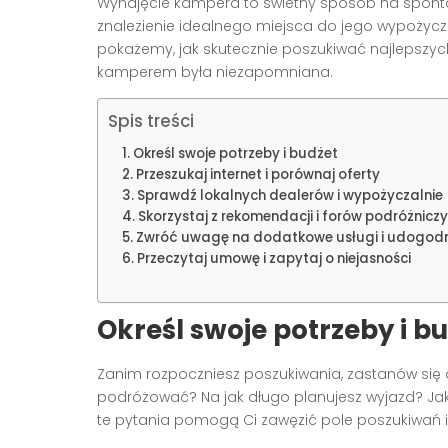
Wynajęcie kampera to świetny sposób na spont
znalezienie idealnego miejsca do jego wypożyc
pokażemy, jak skutecznie poszukiwać najlepszych
kamperem była niezapomniana.
Spis treści
Określ swoje potrzeby i budżet
Przeszukaj internet i porównaj oferty
Sprawdź lokalnych dealerów i wypożyczalnie
Skorzystaj z rekomendacji i forów podróżnicz
Zwróć uwagę na dodatkowe usługi i udogodn
Przeczytaj umowę i zapytaj o niejasności
Określ swoje potrzeby i b
Zanim rozpoczniesz poszukiwania, zastanów się d
podróżować? Na jak długo planujesz wyjazd? Ja
te pytania pomogą Ci zawęzić pole poszukiwań i s