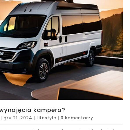
o wynajęcia kampera?
|
gru 21, 2024
|
Lifestyle
|
0 komentarzy