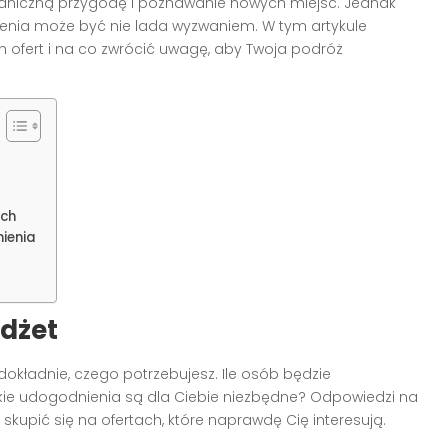
aniczną przygodę i poznawanie nowych miejsc. Jednak
zenia może być nie lada wyzwaniem. W tym artykule
 ofert i na co zwrócić uwagę, aby Twoja podróż
ych
ienia
udżet
okładnie, czego potrzebujesz. Ile osób będzie
kie udogodnienia są dla Ciebie niezbędne? Odpowiedzi na
kupić się na ofertach, które naprawdę Cię interesują.