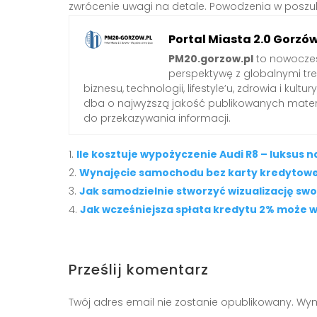
zwrócenie uwagi na detale. Powodzenia w poszuki
Portal Miasta 2.0 Gorzó
PM20.gorzow.pl
to nowoczes
perspektywę z globalnymi tr
biznesu, technologii, lifestyle’u, zdrowia i ku
dba o najwyższą jakość publikowanych mater
do przekazywania informacji.
Ile kosztuje wypożyczenie Audi R8 – luksus n
Wynajęcie samochodu bez karty kredytowej
Jak samodzielnie stworzyć wizualizację sw
Jak wcześniejsza spłata kredytu 2% może w
Prześlij komentarz
Twój adres email nie zostanie opublikowany.
Wym