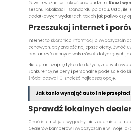
Równie ważne jest określenie budżetu.
Koszt wy
sezonu, lokalizacji i standardu pojazdu. Ustal, i
dodatkowych wydatkach, takich jak paliwo czy o
Przeszukaj internet i poró
Internet to skarbnica informacji o wypożyczalni
cenowych, aby znaleźć najlepsze oferty. Zwróć
dostarczyć cennych wskazówek dotyczących jako
Nie ograniczaj się tylko do dużych, znanych wypo
konkurencyjne ceny i personalne podejście do kl
źródeł pozwoli Ci znaleźć najlepszą opcję.
Jak tanio wynająć auto i nie przepłac
Sprawdź lokalnych dealer
Choć internet jest wygodny, nie zapominaj o t
dealerów kamperów i wypożyczalnie w Twojej okoli