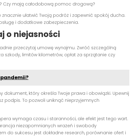
ych? Czy mają całodobową pomoc drogową?
znacznie ułatwić Twoją podróż i zapewnić spokój ducha.
bsługę i dodatkowe zabezpieczenia.
j o niejasności
kładnie przeczytaj umowę wynajmu. Zwróć szczególną
szkody, limitów kilometrów, opłat za sprzątanie czy
 pandemii?
y dokument, który określa Twoje prawa i obowiązki. Upewnij
żysz podpis. To pozwoli uniknąć nieprzyjemnych
era wymaga czasu i staranności, ale efekt jest tego wart.
rancja niezapomnianych wrażeń i swobody
em do sukcesu jest dokładne research, porównanie ofert i