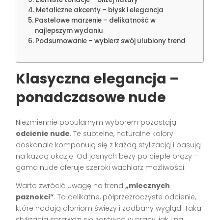
Metaliczne akcenty – błysk i elegancja
Pastelowe marzenie – delikatność w
najlepszym wydaniu
Podsumowanie – wybierz swój ulubiony trend
Klasyczna elegancja –
ponadczasowe nude
Niezmiennie popularnym wyborem pozostają
odcienie nude
. Te subtelne, naturalne kolory
doskonale komponują się z każdą stylizacją i pasują
na każdą okazję. Od jasnych beży po ciepłe brązy –
gama nude oferuje szeroki wachlarz możliwości.
Warto zwrócić uwagę na trend
„mlecznych
paznokci”
. To delikatne, półprzezroczyste odcienie,
które nadają dłoniom świeży i zadbany wygląd. Taka
stylizacja sprawdzi się zarówno w pracy, jak i na