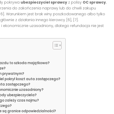
ady pokrywa
ubezpieczyciel sprawcy
z polisy
OC sprawcy
,
rzenia do zakończenia naprawy lub do chwili zakupu
, [6]. Warunkiem jest brak winy poszkodowanego albo tylko
ównie z działania innego kierowcy [6], [7].
o i ekonomicznie uzasadniony, dlatego refundacja nie jest
?
ojazdu to szkoda majątkowa?
cze?
om prywatnym?
ciel pokrył koszt auta zastępczego?
auta zastępczego?
konomicznie uzasadniony?
ody ubezpieczyciela?
go zależy czas najmu?
pczego?
ie są granice odpowiedzialności?