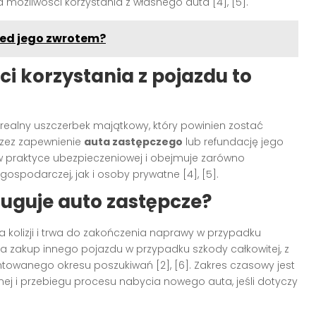
 możliwości korzystania z własnego auta [4], [5].
zed jego zwrotem?
i korzystania z pojazdu to
realny uszczerbek majątkowy, który powinien zostać
rzez zapewnienie
auta zastępczego
lub refundację jego
a w praktyce ubezpieczeniowej i obejmuje zarówno
ospodarczej, jak i osoby prywatne [4], [5].
sługuje auto zastępcze?
kolizji i trwa do zakończenia naprawy w przypadku
 zakup innego pojazdu w przypadku szkody całkowitej, z
wanego okresu poszukiwań [2], [6]. Zakres czasowy jest
nej i przebiegu procesu nabycia nowego auta, jeśli dotyczy