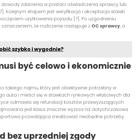
je dowody zdarzenia w postaci oświadczenia sprawcy lub
7]. Kolejnym etapem jest weryfikacja i akceptacja stawki
poczęciem użytkowania pojazdu [7]. Po uzgodnieniu
znaczeniem, że rozliczenie następuje z
OC sprawcy
, a
obić szybko i wygodnie?
usi być celowo i ekonomicznie
ko takiego najmu, który jest obiektywnie potrzebny w
ego auta i mieści się w stawkach rynkowych właściwych dla
aktyce odmawia się refundacji kosztów przewyższających
najmowana jest klasa znacznie wyższa niż dotychczasowa
ansportowa pozwalająca zrealizować niezbędne potrzeby
 bez uprzedniej zgody