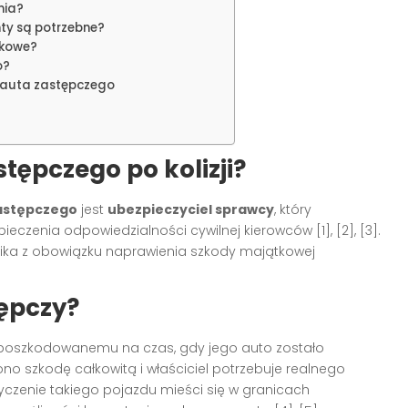
nia?
nty są potrzebne?
wkowe?
o?
 auta zastępczego
stępczego po kolizji?
zastępczego
jest
ubezpieczyciel sprawcy
, który
enia odpowiedzialności cywilnej kierowców [1], [2], [3].
ika z obowiązku naprawienia szkody majątkowej
ępczy?
poszkodowanemu na czas, gdy jego auto zostało
no szkodę całkowitą i właściciel potrzebuje realnego
yczenie takiego pojazdu mieści się w granicach