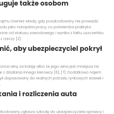
ługuje także osobom
 najmu również wtedy, gdy poszkodowany nie prowadzi
azdu jako narzędzia pracy, co potwierdza praktyka
ależne od statusu zawodowego i wynika z faktu uszczerbku
 rzeczy [2].
nić, aby ubezpieczyciel pokrył
osi winy za kolizję albo że jego wina jest mniejsza niż
 z działania innego kierowcy [6], [7]. Dodatkowo najem
yli dopasowany do realnych potrzeb, rynkowych stawek i
.
nia i rozliczenia auta
oszkodowany zgłasza szkodę do ubezpieczyciela sprawcy i