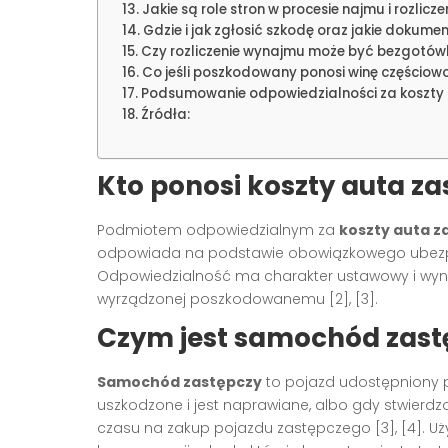
Jakie są role stron w procesie najmu i rozlicze
Gdzie i jak zgłosić szkodę oraz jakie dokume
Czy rozliczenie wynajmu może być bezgotó
Co jeśli poszkodowany ponosi winę częściow
Podsumowanie odpowiedzialności za koszty
Źródła:
Kto ponosi koszty auta za
Podmiotem odpowiedzialnym za
koszty auta 
odpowiada na podstawie obowiązkowego ubezpiecz
Odpowiedzialność ma charakter ustawowy i wyn
wyrządzonej poszkodowanemu [2], [3].
Czym jest samochód zast
Samochód zastępczy
to pojazd udostępniony 
uszkodzone i jest naprawiane, albo gdy stwierdzo
czasu na zakup pojazdu zastępczego [3], [4]. Uż