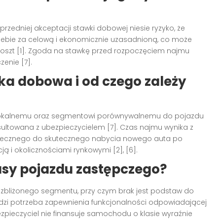
zedniej akceptacji stawki dobowej niesie ryzyko, że
 siebie za celową i ekonomicznie uzasadnioną, co może
 koszt [1]. Zgoda na stawkę przed rozpoczęciem najmu
zenie [7].
ka dobowa i od czego zależy
okalnemu oraz segmentowi porównywalnemu do pojazdu
ltowana z ubezpieczycielem [7]. Czas najmu wynika z
oniecznego do skutecznego nabycia nowego auta po
ą i okolicznościami rynkowymi [2], [6].
asy pojazdu zastępczego?
zbliżonego segmentu, przy czym brak jest podstaw do
odzi potrzeba zapewnienia funkcjonalności odpowiadającej
zpieczyciel nie finansuje samochodu o klasie wyraźnie