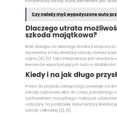
kompensacji szkody, której elementem jest utrata
Czy należy myć wypożyczone auto pr
Dlaczego utrata możliwośc
szkoda majątkowa?
Brak dostępu do własnego środka transportu to 
wyrównany w toku likwidacji szkody, również pop
najmu [4], [5]. Taka interpretacja jest utrwalon
kierowców wykorzystujących auto w działalności g
Kiedy i na jak długo przy
Prawo do pojazdu zastępczego powstaje od dnia 
szkody częściowej albo do czasu potrzebnego na
zachowaniem rozsądnego i należycie udokumento
rozliczany na podstawie dokumentacji likwidacyj
szkody całkowitej [2], [6].