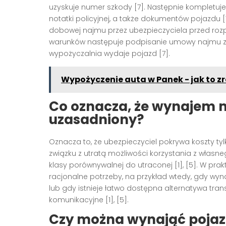
uzyskuje numer szkody [7]. Następnie kompletu
notatki policyjnej, a także dokumentów pojazdu [
dobowej najmu przez ubezpieczyciela przed roz
warunków następuje podpisanie umowy najmu z o
wypożyczalnia wydaje pojazd [7].
Wypożyczenie auta w Panek - jak to zr
Co oznacza, że wynajem m
uzasadniony?
Oznacza to, że ubezpieczyciel pokrywa koszty tyl
związku z utratą możliwości korzystania z własn
klasy porównywalnej do utraconej [1], [5]. W pr
racjonalne potrzeby, na przykład wtedy, gdy wy
lub gdy istnieje łatwo dostępna alternatywa tr
komunikacyjne [1], [5].
Czy można wynająć pojazd