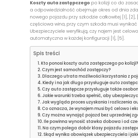
Koszty auta zastępczego
po kolizji co do zas
a odpowiedzialność obejmuje okres od dnia zda
nowego pojazdu przy szkodzie całkowitej [1], [2]
częściowa wina, przy czym szkoda musi wynikać gł
Ubezpieczyciele weryfikują, czy najem jest celow
automatyczna w każdej konfiguracji [1], [5].
Spis treści
Kto ponosi koszty auta zastępczego po kolizji
Czym jest samochód zastępczy?
Dlaczego utrata możliwości korzystania z p
Kiedy i na jak długo przysługuje auto zastęp
Czy auto zastępcze przysługuje także osob
Jakie warunki trzeba spełnić, aby ubezpieczy
Jak wygląda proces uzyskania i rozliczenia 
Co oznacza, że wynajem musi być celowo i e
Czy można wynająć pojazd bez uprzedniej zg
Ile powinna wynosić stawka dobowa i od cze
Na czym polega dobór klasy pojazdu zastę
Skąd wynika obowiązek ubezpieczyciela i jak