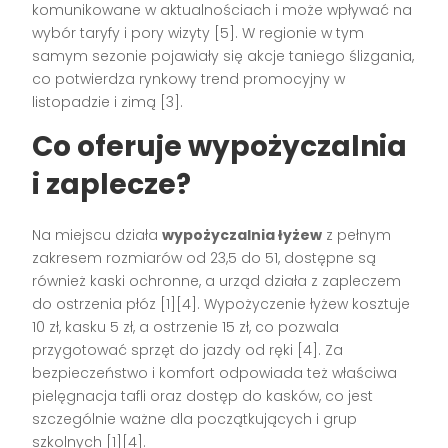
komunikowane w aktualnościach i może wpływać na
wybór taryfy i pory wizyty [5]. W regionie w tym
samym sezonie pojawiały się akcje taniego ślizgania,
co potwierdza rynkowy trend promocyjny w
listopadzie i zimą [3].
Co oferuje wypożyczalnia
i zaplecze?
Na miejscu działa
wypożyczalnia łyżew
z pełnym
zakresem rozmiarów od 23,5 do 51, dostępne są
również kaski ochronne, a urząd działa z zapleczem
do ostrzenia płóz [1][4]. Wypożyczenie łyżew kosztuje
10 zł, kasku 5 zł, a ostrzenie 15 zł, co pozwala
przygotować sprzęt do jazdy od ręki [4]. Za
bezpieczeństwo i komfort odpowiada też właściwa
pielęgnacja tafli oraz dostęp do kasków, co jest
szczególnie ważne dla początkujących i grup
szkolnych [1][4].