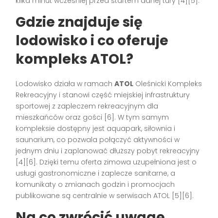
kilka minut wcześniej przed startem danej tury [4][5].
Gdzie znajduje się
lodowisko i co oferuje
kompleks ATOL?
Lodowisko działa w ramach
ATOL
Oleśnicki Kompleks
Rekreacyjny i stanowi część miejskiej infrastruktury
sportowej z zapleczem rekreacyjnym dla
mieszkańców oraz gości [6]. W tym samym
kompleksie dostępny jest aquapark, siłownia i
saunarium, co pozwala połączyć aktywności w
jednym dniu i zaplanować dłuższy pobyt rekreacyjny
[4][6]. Dzięki temu oferta zimowa uzupełniona jest o
usługi gastronomiczne i zaplecze sanitarne, a
komunikaty o zmianach godzin i promocjach
publikowane są centralnie w serwisach ATOL [5][6].
Na co zwrócić uwagę