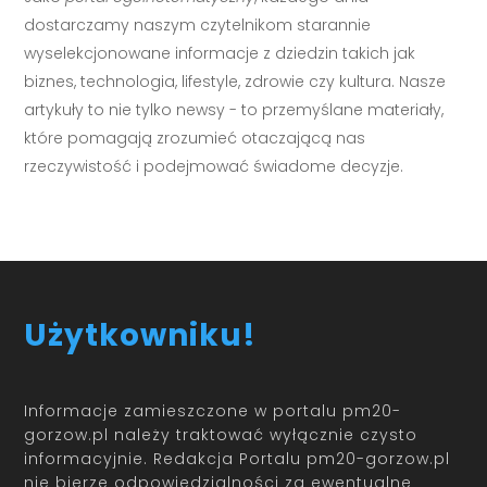
dostarczamy naszym czytelnikom starannie
wyselekcjonowane informacje z dziedzin takich jak
biznes, technologia, lifestyle, zdrowie czy kultura. Nasze
artykuły to nie tylko newsy - to przemyślane materiały,
które pomagają zrozumieć otaczającą nas
rzeczywistość i podejmować świadome decyzje.
Użytkowniku!
Informacje zamieszczone w portalu pm20-
gorzow.pl należy traktować wyłącznie czysto
informacyjnie. Redakcja Portalu pm20-gorzow.pl
nie bierze odpowiedzialności za ewentualne