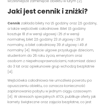
wcześniejsze zamknięcie obiektu w lutym [2].
Jaki jest cennik i zniżki?
Cennik
zakłada bilety na 1,5 godziny oraz 2,5 godziny,
a także wejściówki całodniowe. Bilet 1,5 godziny
kosztuje 18 zł w wersji ulgowej i 25 zł w wersji
normalnej, bilet 2,5 godziny 23 zł ulgowy i 29 zł
normalny, a bilet całodniowy 39 zł ulgowy i 49 zł
normalny [4]. Wejście ulgowe przysługuje dzieciom,
studentom do 26 roku życia, emerytom oraz
osobom z niepełnosprawnościami, natomiast dzieci
do 3 lat oraz opiekunowie grup wchodzą bezpłatnie
[4].
Wejściówka całodniowa nie umożliwia powrotu po
opuszczeniu obiektu, co oznacza konieczność
zaplanowania pobytu w jednym ciągu czasowym
[4]. W okresach specjalnych ATOL publikuje oferty jak
karnety świąteczne oraz zajęcia bezpłatne, co jest