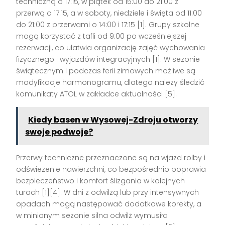
techniczną o 17:15, w piątek od 15:00 do 21:00 z
przerwą o 17:15, a w soboty, niedziele i święta od 11:00
do 21:00 z przerwami o 14:00 i 17:15 [1]. Grupy szkolne
mogą korzystać z tafli od 9:00 po wcześniejszej
rezerwacji, co ułatwia organizację zajęć wychowania
fizycznego i wyjazdów integracyjnych [1]. W sezonie
świątecznym i podczas ferii zimowych możliwe są
modyfikacje harmonogramu, dlatego należy śledzić
komunikaty ATOL w zakładce aktualności [5].
Kiedy basen w Wysowej-Zdroju otworzy
swoje podwoje?
Przerwy techniczne przeznaczone są na wjazd rolby i
odświeżenie nawierzchni, co bezpośrednio poprawia
bezpieczeństwo i komfort ślizgania w kolejnych
turach [1][4]. W dni z odwilżą lub przy intensywnych
opadach mogą następować dodatkowe korekty, a
w minionym sezonie silna odwilż wymusiła