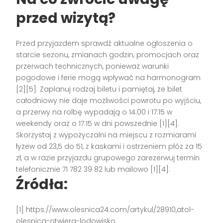
przed wizytą?
Przed przyjazdem sprawdź aktualne ogłoszenia o
starcie sezonu, zmianach godzin, promocjach oraz
przerwach technicznych, ponieważ warunki
pogodowe i ferie mogą wpływać na harmonogram
[2][5]. Zaplanuj rodzaj biletu i pamiętaj, że bilet
całodniowy nie daje możliwości powrotu po wyjściu,
a przerwy na rolbę wypadają o 14:00 i 17:15 w
weekendy oraz o 17:15 w dni powszednie [1][4].
Skorzystaj z wypożyczalni na miejscu z rozmiarami
łyżew od 23,5 do 51, z kaskami i ostrzeniem płóz za 15
zł, a w razie przyjazdu grupowego zarezerwuj termin
telefonicznie 71 782 39 82 lub mailowo [1][4].
Źródła:
[1] https://www.olesnica24.com/artykul/28910,atol-
olesnica-otwiera-lodowisko