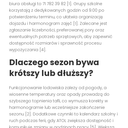
biura obsługi to 71 782 39 82 [1]. Grupy szkolne
korzystają z dedykowanych godzin od 9:00 po
potwierdzeniu terminu, co ułatwia organizację
dojazdu i harmonogram zajęć [1]. Zalecane jest
zgłaszanie liczebności, preferowanej pory oraz
ewentualnych potrzeb sprzętowych, aby zapewnić
dostępność rozmiarów i sprawność procesu
wypożyczania [4].
Dlaczego sezon bywa
krótszy lub dłuższy?
Funkcjonowanie lodowiska zależy od pogody, a
wiosenne temperatury oraz opady prowadzą do
szybszego topnienia tafli, co wymusza korekty w
harmonogramie lub wcześniejsze zakończenie
sezonu [2]. Dodatkowe czynniki to kalendarz szkolny i
ruch podczas ferii, gdy ATOL zwiększa dostępność i
komunikuje zmiany w godzinach pracy [5]. Większa