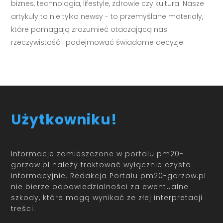
biznes, technologia, lifestyle, zdrowie czy kultura. Nasze
artykuły to nie tylko newsy - to przemyślane materiały,
które pomagają zrozumieć otaczającą nas
rzeczywistość i podejmować świadome decyzje.
Użytkowniku!
Informacje zamieszczone w portalu pm20-
gorzow.pl należy traktować wyłącznie czysto
informacyjnie. Redakcja Portalu pm20-gorzow.pl
nie bierze odpowiedzialności za ewentualne
szkody, które mogą wynikać ze złej interpretacji
treści.