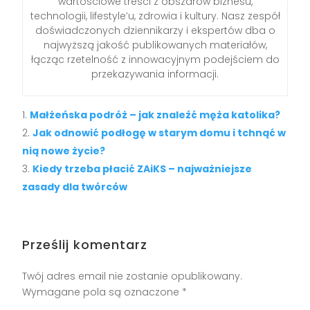
wartościowe treści z obszarów biznesu,
technologii, lifestyle’u, zdrowia i kultury. Nasz zespół
doświadczonych dziennikarzy i ekspertów dba o
najwyższą jakość publikowanych materiałów,
łącząc rzetelność z innowacyjnym podejściem do
przekazywania informacji.
Małżeńska podróż – jak znaleźć męża katolika?
Jak odnowić podłogę w starym domu i tchnąć w
nią nowe życie?
Kiedy trzeba płacić ZAiKS – najważniejsze
zasady dla twórców
Prześlij komentarz
Twój adres email nie zostanie opublikowany.
Wymagane pola są oznaczone
*