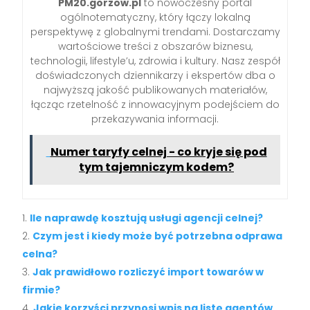
PM20.gorzow.pl
to nowoczesny portal
ogólnotematyczny, który łączy lokalną
perspektywę z globalnymi trendami. Dostarczamy
wartościowe treści z obszarów biznesu,
technologii, lifestyle’u, zdrowia i kultury. Nasz zespół
doświadczonych dziennikarzy i ekspertów dba o
najwyższą jakość publikowanych materiałów,
łącząc rzetelność z innowacyjnym podejściem do
przekazywania informacji.
Numer taryfy celnej - co kryje się pod
tym tajemniczym kodem?
Ile naprawdę kosztują usługi agencji celnej?
Czym jest i kiedy może być potrzebna odprawa
celna?
Jak prawidłowo rozliczyć import towarów w
firmie?
Jakie korzyści przynosi wpis na listę agentów