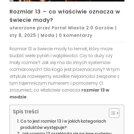
Rozmiar 13 – co właściwie oznacza w
świecie mody?
utworzone przez
Portal Miasta 2.0 Gorzów
|
sty 8, 2025
|
Moda
|
0 komentarzy
Rozmiar 13 w świecie mody to temat, który może
budzić wiele pytań i wątpliwości. Czy to duży czy
mały rozmiar? Jak się ma do innych systemów
rozmiarowych? Dla kogo jest przeznaczony? W tym
artykule rozwiejemy wszelkie niejasności związane z
tym tajemniczym numerem i pomożemy Ci
zrozumieć, co właściwie oznacza
rozmiar 13 w
modzie
.
Spis treści
Co to jest rozmiar 13 i w jakich kategoriach
produktów występuje?
Jak rozmiar 13 przekłada się na inne systemy