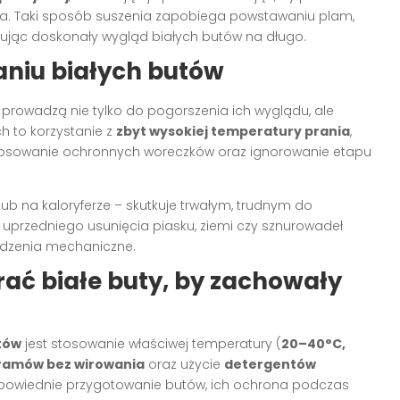
a. Taki sposób suszenia zapobiega powstawaniu plam,
ując doskonały wygląd białych butów na długo.
aniu białych butów
prowadzą nie tylko do pogorszenia ich wyglądu, ale
ch to korzystanie z
zbyt wysokiej temperatury prania
,
tosowanie ochronnych woreczków oraz ignorowanie etapu
ub na kaloryferze – skutkuje trwałym, trudnym do
 uprzedniego usunięcia piasku, ziemi czy sznurowadeł
kodzenia mechaniczne.
ać białe buty, by zachowały
utów
jest stosowanie właściwej temperatury (
20–40°C,
ramów bez wirowania
oraz użycie
detergentów
powiednie przygotowanie butów, ich ochrona podczas