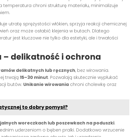
ka temperatura chroni strukturę materiału, minimalizuje
niem.
 utratę sprężystości włókien, sprzyja reakcji chemicznej
eń oraz może osłabić klejenia w butach. Dlatego
r jest kluczowe nie tylko dla estetyki, ale i trwałości
 – delikatność i ochrona
ramów delikatnych lub ręcznych
, bez wirowania.
iej trwają
15–30 minut
. Pozwalają skutecznie wypłukać
cji butów.
Unikanie wirowania
chroni cholewkę oraz
atycznej to dobry pomysł?
jalnych woreczkach lub poszewkach na poduszki
.
rednim uderzeniom o bęben pralki. Dodatkowo wrzucenie
 zabezpiecza zarówno obuwie, jak i urządzenie.