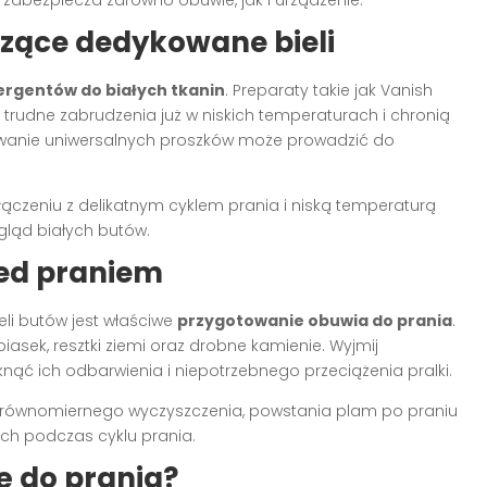
czące dedykowane bieli
ergentów do białych tkanin
. Preparaty takie jak Vanish
 trudne zabrudzenia już w niskich temperaturach i chronią
sowanie uniwersalnych proszków może prowadzić do
zeniu z delikatnym cyklem prania i niską temperaturą
gląd białych butów.
ed praniem
li butów jest właściwe
przygotowanie obuwia do prania
.
iasek, resztki ziemi oraz drobne kamienie. Wyjmij
nąć ich odbarwienia i niepotrzebnego przeciążenia pralki.
nierównomiernego wyczyszczenia, powstania plam po praniu
h podczas cyklu prania.
ię do prania?