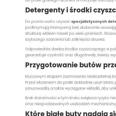
Detergenty i środki czysz
Do prania warto używać
specjalistycznych det
podtrzymują intensywną biel, skutecznie usuwają
strukturę włókien nawet po wielu praniach. Sto
szybszego szarzenia lub żółknięcia obuwia.
Odpowiednia dawka środka czyszczącego w połąc
gwarantuje czystość oraz długotrwały, świeży wy
Przygotowanie butów prz
Kluczowym etapem zachowania nieskazitelnej bie
Przed włożeniem do pralki dokładnie usuń błoto, p
sznurowadła, a także wyciągane wkładki, aby unik
Brak staranności w tym kroku zwiększa ryzyko 
oraz niespodziewanych uszkodzeń mechanicznyc
Które białe buty nadają s