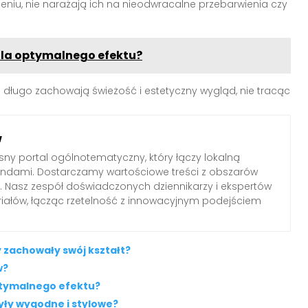
ieniu, nie narażają ich na nieodwracalne przebarwienia czy
dla optymalnego efektu?
 długo zachowają świeżość i estetyczny wygląd, nie tracąc
w
ny portal ogólnotematyczny, który łączy lokalną
endami. Dostarczamy wartościowe treści z obszarów
ltury. Nasz zespół doświadczonych dziennikarzy i ekspertów
iałów, łącząc rzetelność z innowacyjnym podejściem
y zachowały swój kształt?
w?
ptymalnego efektu?
yły wygodne i stylowe?