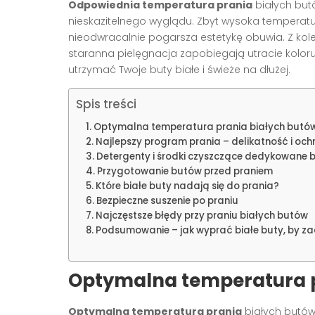
Odpowiednia temperatura prania
białych but
nieskazitelnego wyglądu. Zbyt wysoka temperatur
nieodwracalnie pogarsza estetykę obuwia. Z kolei 
staranna pielęgnacja zapobiegają utracie kolor
utrzymać Twoje buty białe i świeże na dłużej.
Spis treści
Optymalna temperatura prania białych butó
Najlepszy program prania – delikatność i och
Detergenty i środki czyszczące dedykowane bi
Przygotowanie butów przed praniem
Które białe buty nadają się do prania?
Bezpieczne suszenie po praniu
Najczęstsze błędy przy praniu białych butów
Podsumowanie – jak wyprać białe buty, by zac
Optymalna temperatura p
Optymalna temperatura prania
białych butów