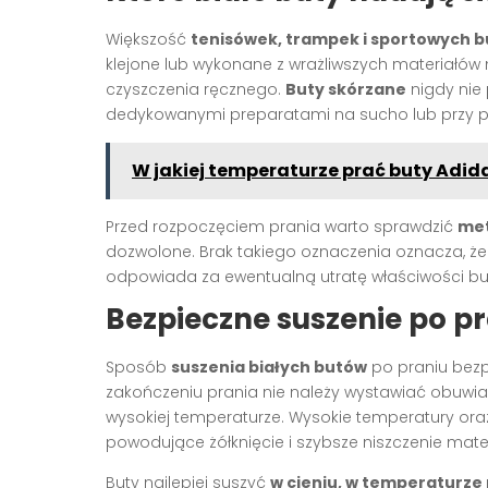
Większość
tenisówek, trampek i sportowych b
klejone lub wykonane z wrażliwszych materiałów
czyszczenia ręcznego.
Buty skórzane
nigdy nie 
dedykowanymi preparatami na sucho lub przy po
W jakiej temperaturze prać buty Adid
Przed rozpoczęciem prania warto sprawdzić
met
dozwolone. Brak takiego oznaczenia oznacza, że
odpowiada za ewentualną utratę właściwości bu
Bezpieczne suszenie po p
Sposób
suszenia białych butów
po praniu bezp
zakończeniu prania nie należy wystawiać obuwia
wysokiej temperaturze. Wysokie temperatury or
powodujące żółknięcie i szybsze niszczenie mater
Buty najlepiej suszyć
w cieniu, w temperaturze