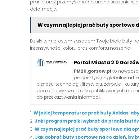
prania oraz przemyślane, naturalne suszenie w c
deformacje.
W czym najlepiej prać buty sportowe 
Dzięki tym prostym zasadom Twoje białe buty na
intensywności koloru oraz komfortu noszenia.
Portal Miasta 2.0 Gorzó
PM20.gorzow.pl
to nowoczes
perspektywę z globalnymi tr
biznesu, technologii, lifestyle’u, zdrowia i ku
dba o najwyższą jakość publikowanych mater
do przekazywania informacji.
W jakiej temperaturze prać buty Adidas, ab
Jaki program pralki wybrać do prania butó
W czym najlepiej prać buty sportowe dla o
Jak dobrać buty sportowe na co dzień, by b