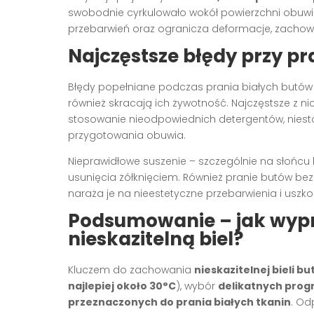
swobodnie cyrkulowało wokół powierzchni obuwi
przebarwień oraz ogranicza deformacje, zachow
Najczęstsze błędy przy pr
Błędy popełniane podczas prania białych butów 
również skracają ich żywotność. Najczęstsze z ni
stosowanie nieodpowiednich detergentów, nies
przygotowania obuwia.
Nieprawidłowe suszenie – szczególnie na słońcu l
usunięcia żółknięciem. Również pranie butów bez
naraża je na nieestetyczne przebarwienia i usz
Podsumowanie – jak wypr
nieskazitelną biel?
Kluczem do zachowania
nieskazitelnej bieli b
najlepiej około 30°C
), wybór
delikatnych prog
przeznaczonych do prania białych tkanin
. Od