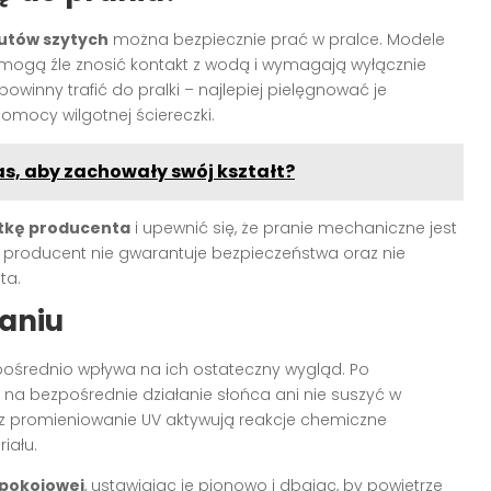
utów szytych
można bezpiecznie prać w pralce. Modele
 mogą źle znosić kontakt z wodą i wymagają wyłącznie
powinny trafić do pralki – najlepiej pielęgnować je
mocy wilgotnej ściereczki.
as, aby zachowały swój kształt?
kę producenta
i upewnić się, że pranie mechaniczne jest
 producent nie gwarantuje bezpieczeństwa oraz nie
ta.
raniu
ośrednio wpływa na ich ostateczny wygląd. Po
 na bezpośrednie działanie słońca ani nie suszyć w
az promieniowanie UV aktywują reakcje chemiczne
iału.
 pokojowej
, ustawiając je pionowo i dbając, by powietrze