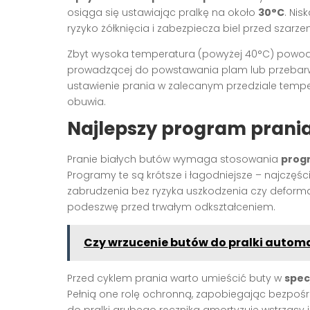
osiąga się ustawiając pralkę na około
30°C
. Nis
ryzyko żółknięcia i zabezpiecza biel przed szarze
Zbyt wysoka temperatura (powyżej 40°C) powoduje
prowadzącej do powstawania plam lub przebarwi
ustawienie prania w zalecanym przedziale temperatu
obuwia.
Najlepszy program prania
Pranie białych butów wymaga stosowania
prog
Programy te są krótsze i łagodniejsze – najczęśc
zabrudzenia bez ryzyka uszkodzenia czy deforma
podeszwę przed trwałym odkształceniem.
Czy wrzucenie butów do pralki autom
Przed cyklem prania warto umieścić buty w
spec
Pełnią one rolę ochronną, zapobiegając bezpoś
do pralki grubego ręcznika amortyzuje wstrząsy i