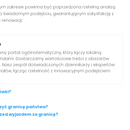
m zakresie powinna być poprzedzona rzetelną analizą
ę na świadomym podejściu, gwarantującym satysfakcję z
 renowacji.
w
ny portal ogólnotematyczny, który łączy lokalną
endami. Dostarczamy wartościowe treści z obszarów
ltury. Nasz zespół doświadczonych dziennikarzy i ekspertów
iałów, łącząc rzetelność z innowacyjnym podejściem
ówki?
yć granicę państwa?
rzed wyjazdem za granicę?