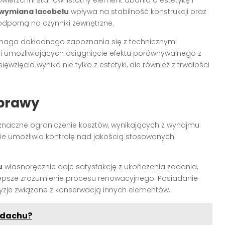
ierzchni stanowi istotny element dbania o estetykę i
wymiana lacobelu
wpływa na stabilność konstrukcji oraz
 odporną na czynniki zewnętrzne.
aga dokładnego zapoznania się z technicznymi
 umożliwiających osiągnięcie efektu porównywalnego z
wzięcia wynika nie tylko z estetyki, ale również z trwałości
prawy
naczne ograniczenie kosztów, wynikających z wynajmu
ie umożliwia kontrolę nad jakością stosowanych
u
własnoręcznie daje satysfakcję z ukończenia zadania,
 lepsze zrozumienie procesu renowacyjnego. Posiadanie
yzje związane z konserwacją innych elementów.
 dachu?