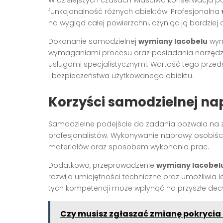
W dzisiejszych czasach właściwa konserwacja pow
funkcjonalność różnych obiektów. Profesjonalna
na wygląd całej powierzchni, czyniąc ją bardziej
Dokonanie samodzielnej
wymiany lacobelu
wym
wymaganiami procesu oraz posiadania narzędzi
usługami specjalistycznymi. Wartość tego przedsię
i bezpieczeństwa użytkowanego obiektu.
Korzyści
samodzielnej
na
Samodzielne podejście do zadania pozwala na z
profesjonalistów. Wykonywanie naprawy osobiśc
materiałów oraz sposobem wykonania prac.
Dodatkowo, przeprowadzenie
wymiany lacobel
rozwija umiejętności techniczne oraz umożliwia
tych kompetencji może wpłynąć na przyszłe dec
Czy musisz zgłaszać zmianę pokrycia