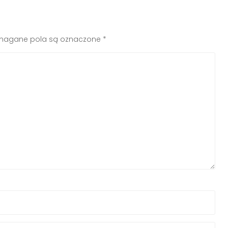
agane pola są oznaczone
*