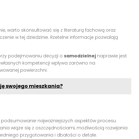
e, warto skonsultować się z literaturą fachową oraz
nie w tej dziedzinie. Rzetelne informacje pozwalają
przy podejmowaniu decyzji o
samodzielnej
naprawie jest
a własnych kompetencji wpływa zarówno na
owowanej powierzchni.
cję swojego mieszkania?
a podsumowanie najważniejszych aspektów procesu
nia wiąże się z oszczędnościami, możliwością rozwijania
edniego przygotowania i dbałości o detale.