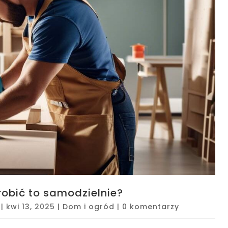
obić to samodzielnie?
|
kwi 13, 2025
|
Dom i ogród
|
0 komentarzy