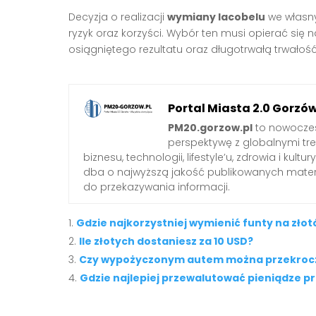
Decyzja o realizacji
wymiany lacobelu
we własny
ryzyk oraz korzyści. Wybór ten musi opierać si
osiągniętego rezultatu oraz długotrwałą trwałość
Portal Miasta 2.0 Gorzó
PM20.gorzow.pl
to nowoczes
perspektywę z globalnymi tr
biznesu, technologii, lifestyle’u, zdrowia i ku
dba o najwyższą jakość publikowanych mater
do przekazywania informacji.
Gdzie najkorzystniej wymienić funty na złot
Ile złotych dostaniesz za 10 USD?
Czy wypożyczonym autem można przekrocz
Gdzie najlepiej przewalutować pieniądze p