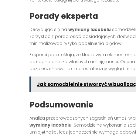
kontekście osiągnięcia trwałego rezultatu.
Porady eksperta
Decydując się na
wymianę lacobelu
samodzielni
korzystać z porad osób posiadających doświadcze
minimalizować ryzyko popełnienia błędów.
Eksperci podkreślają, że kluczowym elementem 
dokładna analiza własnych umiejętności. Ocen
bezpieczeństwo, jak i na ostateczny wygląd ren
Jak samodzielnie stworzyć wizualiza
Podsumowanie
Analiza przeprowadzonych zagadnień umożliwi
wymiany lacobelu
. Samodzielne wykonanie zada
umiejętności, lecz jednocześnie wymaga odpowi