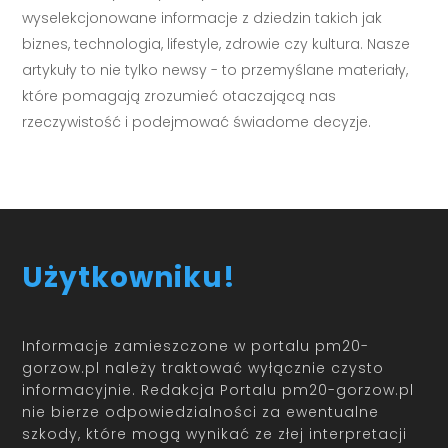
wyselekcjonowane informacje z dziedzin takich jak
biznes, technologia, lifestyle, zdrowie czy kultura. Nasze
artykuły to nie tylko newsy - to przemyślane materiały,
które pomagają zrozumieć otaczającą nas
rzeczywistość i podejmować świadome decyzje.
Użytkowniku!
Informacje zamieszczone w portalu pm20-
gorzow.pl należy traktować wyłącznie czysto
informacyjnie. Redakcja Portalu pm20-gorzow.pl
nie bierze odpowiedzialności za ewentualne
szkody, które mogą wynikać ze złej interpretacji