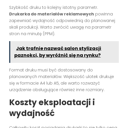
Szybkość druku to kolejny istotny parametr.
Drukarka do materiałów reklamowych
powinna
zapewniać wydajność odpowiednią do planowanej
skali produkcji. Warto zwrócić uwagę na parametr
stron na minutę (PPM).
Jak trafnie nazwać salon stylizacji
paznokci, by wyróżnić się na rynku?
Format druku musi być dostosowany do
planowanych materiałów. Większość ulotek drukuje
się w formacie A4 lub A5, ale warto rozważyć
urządzenie obsługujące również inne rozmiary.
Koszty eksploatacji i
wydajność
Całkowity koszt posiadania drukarki to nie tylko cena