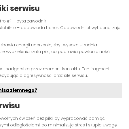
ki serwisu
trolę? – pyta zawodnik.
 stabilnie – odpowiada trener. Odpowiedni chwyt penalizuje
.
 pozbawia energii uderzenia, zbyt wysoko utrudnia
ie wydzielenia rzutu piłki, co poprawia powtarzalność
 i nadgarstka przez moment kontaktu. Ten fragment
ecydując o agresywności oraz sile serwisu.
nisa ziemnego?
erwisu
wolnych ćwiczeń bez piłki, by wypracować pamięć
zymi odległościami, co minimalizuje stres i skupia uwagę