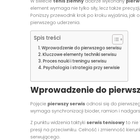
W świecie
tenis ziemny
dobrze wykonany
pierw
element wymaga nie tylko siły, lecz także precy
Poniższy przewodnik krok po kroku wyjaśnia, ja
pierwszego uderzenia.
Spis treści
Wprowadzenie do pierwszego serwisu
Kluczowe elementy techniki serwisu
Proces nauki i treningu serwisu
Psychologia i strategia przy serwisie
Wprowadzenie do pierwsz
Pojęcie
pierwszy serwis
odnosi się do pierwszeg
wymaga synchronizacji bioder, ramion i nadgarstk
Z punktu widzenia taktyki
serwis tenisowy
to nie
presji na przeciwniku. Celność i zmienność kieru
serwującego.