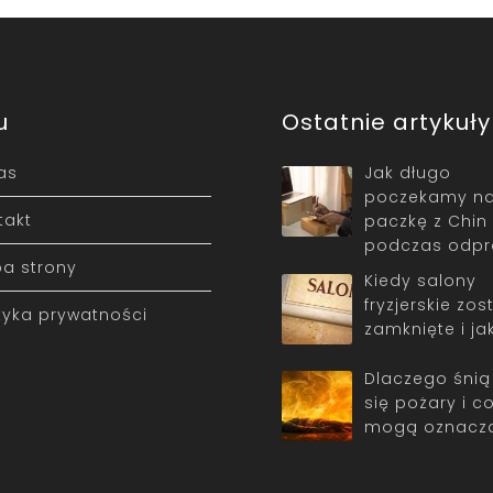
u
Ostatnie artykuły
as
Jak długo
poczekamy n
takt
paczkę z Chin
podczas odpr
a strony
Kiedy salony
fryzjerskie zo
ityka prywatności
zamknięte i ja
Dlaczego śni
się pożary i c
mogą oznacz