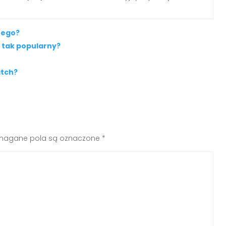
nego?
t tak popularny?
atch?
agane pola są oznaczone
*