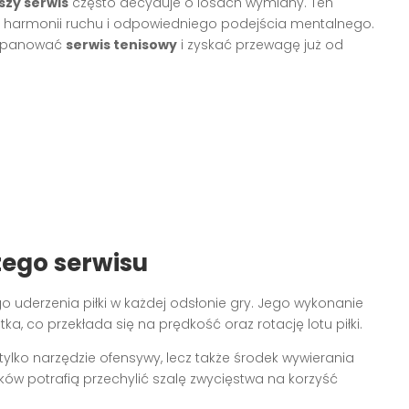
szy serwis
często decyduje o losach wymiany. Ten
zji, harmonii ruchu i odpowiedniego podejścia mentalnego.
k opanować
serwis tenisowy
i zyskać przewagę już od
ego serwisu
o uderzenia piłki w każdej odsłonie gry. Jego wykonanie
a, co przekłada się na prędkość oraz rotację lotu piłki.
 tylko narzędzie ofensywy, lecz także środek wywierania
nków potrafią przechylić szalę zwycięstwa na korzyść