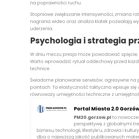
na poprawności ruchu.
Stopniowe zwiększanie intensywności, zmiana rot
nagrania wideo oraz analiza klatek pozwalają w
uderzenia.
Psychologia i strategia pr
W dniu meczu presja może powodować spięcie,
Warto wprowadzić rytuał oddechowy przed każd
technice.
Świadome planowanie serwisów: agresywne na pr
pointach. Ta elastyczność taktyczna wpisuje si
równoważy umiejętności techniczne z umiejętno
Portal Miasta 2.0 Gorzó
PM20.gorzow.pl
to nowoczes
perspektywę z globalnymi tr
biznesu, technologii, lifestyle’u, zdrowia i ku
dba o najwyższą jakość publikowanych mater