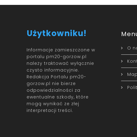
Użytkowniku!
Men
O n
Informacje zamieszczone w
portalu pm20-gorzow.pl
Kon
należy traktować wyłącznie
czysto informacyjnie.
Map
Redakcja Portalu pm20-
gorzow.pl nie bierze
Pol
odpowiedzialności za
ewentualne szkody, które
mogą wynikać ze złej
interpretacji treści.