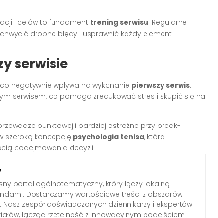
acji i celów to fundament
trening serwisu
. Regularne
ychwycić drobne błędy i usprawnić każdy element
zy serwisie
 co negatywnie wpływa na wykonanie
pierwszy serwis
.
ym serwisem, co pomaga zredukować stres i skupić się na
zewadze punktowej i bardziej ostrożne przy break-
ę w szeroką koncepcję
psychologia tenisa
, która
ścią podejmowania decyzji.
w
ny portal ogólnotematyczny, który łączy lokalną
endami. Dostarczamy wartościowe treści z obszarów
ltury. Nasz zespół doświadczonych dziennikarzy i ekspertów
iałów, łącząc rzetelność z innowacyjnym podejściem