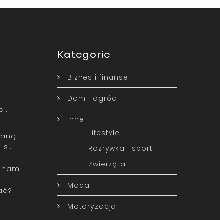
Kategorie
Biznes i finanse
a
Dom i ogród
a…
Inne
Lifestyle
staną
k s…
Rozrywka i sport
Zwierzęta
ą nam
o
Moda
ać?
Motoryzacja