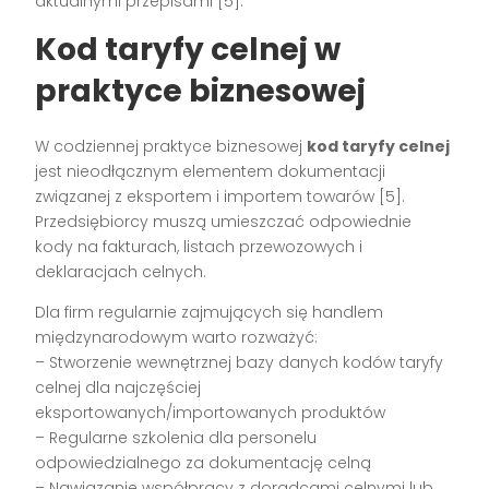
aktualnymi przepisami [5].
Kod taryfy celnej w
praktyce biznesowej
W codziennej praktyce biznesowej
kod taryfy celnej
jest nieodłącznym elementem dokumentacji
związanej z eksportem i importem towarów [5].
Przedsiębiorcy muszą umieszczać odpowiednie
kody na fakturach, listach przewozowych i
deklaracjach celnych.
Dla firm regularnie zajmujących się handlem
międzynarodowym warto rozważyć:
– Stworzenie wewnętrznej bazy danych kodów taryfy
celnej dla najczęściej
eksportowanych/importowanych produktów
– Regularne szkolenia dla personelu
odpowiedzialnego za dokumentację celną
– Nawiązanie współpracy z doradcami celnymi lub