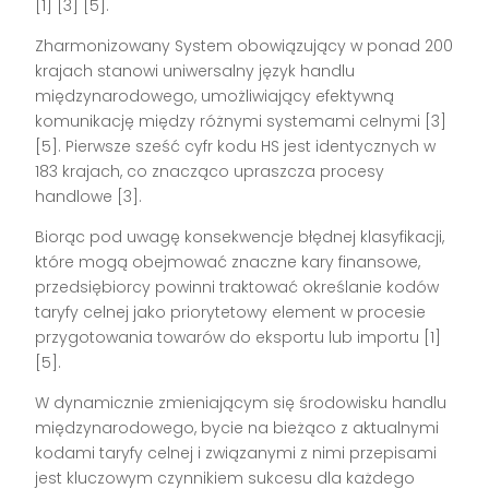
[1] [3] [5].
Zharmonizowany System obowiązujący w ponad 200
krajach stanowi uniwersalny język handlu
międzynarodowego, umożliwiający efektywną
komunikację między różnymi systemami celnymi [3]
[5]. Pierwsze sześć cyfr kodu HS jest identycznych w
183 krajach, co znacząco upraszcza procesy
handlowe [3].
Biorąc pod uwagę konsekwencje błędnej klasyfikacji,
które mogą obejmować znaczne kary finansowe,
przedsiębiorcy powinni traktować określanie kodów
taryfy celnej jako priorytetowy element w procesie
przygotowania towarów do eksportu lub importu [1]
[5].
W dynamicznie zmieniającym się środowisku handlu
międzynarodowego, bycie na bieżąco z aktualnymi
kodami taryfy celnej i związanymi z nimi przepisami
jest kluczowym czynnikiem sukcesu dla każdego