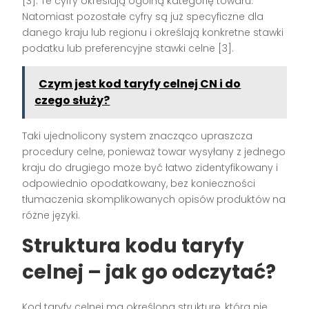
[3]. Te cyfry określają ogólną kategorię towaru.
Natomiast pozostałe cyfry są już specyficzne dla
danego kraju lub regionu i określają konkretne stawki
podatku lub preferencyjne stawki celne [3].
Czym jest kod taryfy celnej CN i do
czego służy?
Taki ujednolicony system znacząco upraszcza
procedury celne, ponieważ towar wysyłany z jednego
kraju do drugiego może być łatwo zidentyfikowany i
odpowiednio opodatkowany, bez konieczności
tłumaczenia skomplikowanych opisów produktów na
różne języki.
Struktura kodu taryfy
celnej – jak go odczytać?
Kod taryfy celnej ma określoną strukturę, która nie