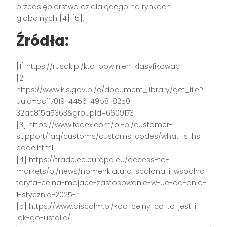
przedsiębiorstwa działającego na rynkach
globalnych [4] [5].
Źródła:
[1] https://rusak.pl/kto-powinien-klasyfikowac
[2]
https://www.kis.gov.pl/c/document_library/get_file?
uuid=dcff7019-4456-49b8-8250-
32ac815a5363&groupId=6609173
[3] https://www.fedex.com/pl-pl/customer-
support/faq/customs/customs-codes/what-is-hs-
code.html
[4] https://trade.ec.europa.eu/access-to-
markets/pl/news/nomenklatura-scalona-i-wspolna-
taryfa-celna-majace-zastosowanie-w-ue-od-dnia-
1-stycznia-2025-r
[5] https://www.discolm.pl/kod-celny-co-to-jest-i-
jak-go-ustalic/