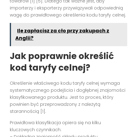
towarów [1] [5]. Dlatego tak ważne jest, aby
importerzy i eksporterzy przywiązywali odpowiednią
wagę do prawidłowego określenia kodu taryfy celnej.
Ile zapłacisz za cło przy zakupach z
Anglii?
Jak poprawnie określić
kod taryfy celnej?
Określenie właściwego kodu taryfy celnej wymaga
systematycznego podejścia i dogłębnej znajomości
klasyfikowanego produktu. Jest to proces, który
powinien być przeprowadzony z należytą
starannością [1].
Prawidłowa klasyfikacja opiera się na kilku
kluczowych czynnikach:
– Dokładna znajomość składu produktu